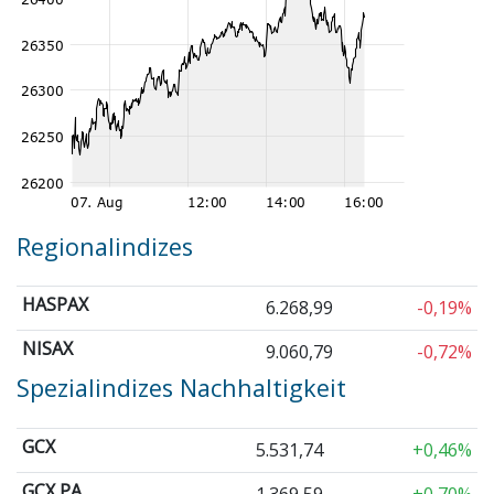
Regionalindizes
HASPAX
6.268,99
-0,19%
NISAX
9.060,79
-0,72%
Spezialindizes Nachhaltigkeit
GCX
5.531,74
+0,46%
GCX PA