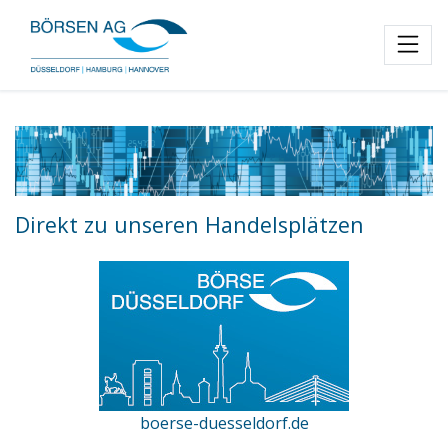
Toggl
Direkt zu unseren Handelsplätzen
boerse-duesseldorf.de