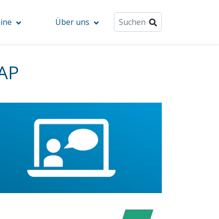
ine
Über uns
SAP