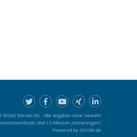
© BÖAG Börsen AG - Alle Angaben ohne Gewähr!
Investmentfonds sind 15 Minuten zeitverzögert.
Powered by
GOYAX.de