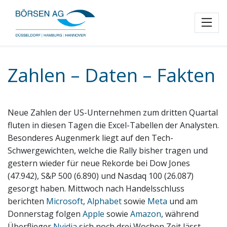
Toggl
Zahlen – Daten – Fakten
Neue Zahlen der US-Unternehmen zum dritten Quartal
fluten in diesen Tagen die Excel-Tabellen der Analysten.
Besonderes Augenmerk liegt auf den Tech-
Schwergewichten, welche die Rally bisher tragen und
gestern wieder für neue Rekorde bei Dow Jones
(47.942), S&P 500 (6.890) und Nasdaq 100 (26.087)
gesorgt haben. Mittwoch nach Handelsschluss
berichten
Microsoft
,
Alphabet
sowie
Meta
und am
Donnerstag folgen
Apple
sowie
Amazon
, während
Überflieger
Nvidia
sich noch drei Wochen Zeit lässt.