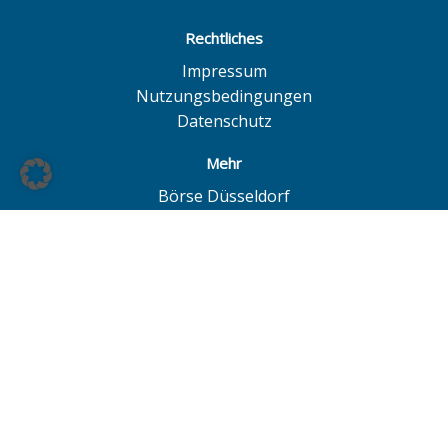
Rechtliches
Impressum
Nutzungsbedingungen
Datenschutz
Mehr
Börse Düsseldorf
Quotrix
Börse Hamburg
LS Exchange
Börse Hannover
European Investor Exchange
© BÖAG Börsen AG - Alle Angaben ohne Gewähr!
Alle Daten mit Ausnahme von Investmentfonds sind 15