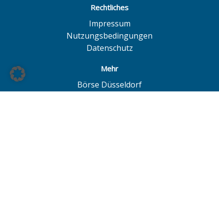
Rechtliches
Impressum
Nutzungsbedingungen
Datenschutz
Mehr
Börse Düsseldorf
Quotrix
Börse Hamburg
LS Exchange
Börse Hannover
European Investor Exchange
© BÖAG Börsen AG - Alle Angaben ohne Gewähr!
Alle Daten mit Ausnahme von Investmentfonds sind 15
Minuten zeitverzögert. Powered by
GOYAX.de