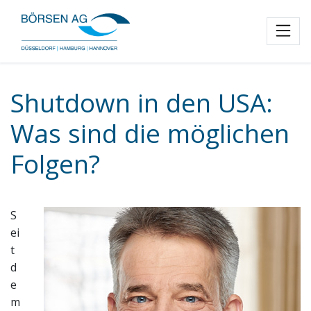
Toggl
Shutdown in den USA:
Was sind die möglichen
Folgen?
S
ei
t
d
e
m