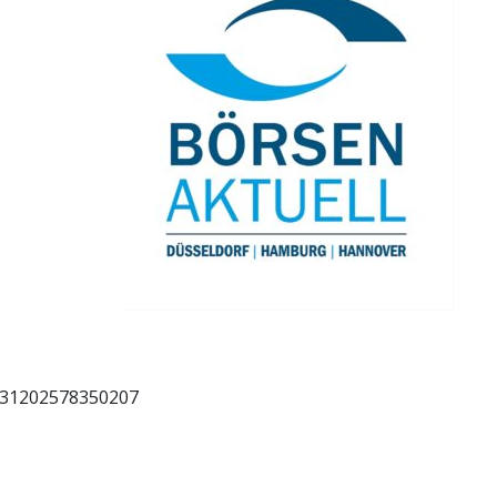
0131202578350207