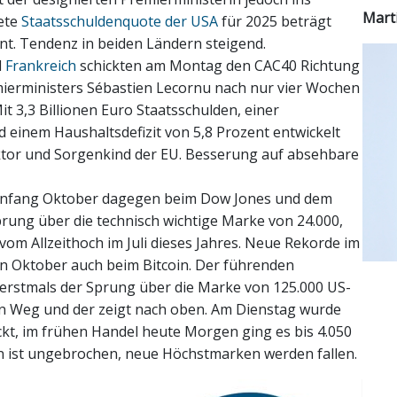
Mart
ete
Staatsschuldenquote der USA
für 2025 beträgt
nt. Tendenz in beiden Ländern steigend.
d
Frankreich
schickten am Montag den CAC40 Richtung
mierministers Sébastien Lecornu nach nur vier Wochen
t 3,3 Billionen Euro Staatsschulden, einer
einem Haushaltsdefizit von 5,8 Prozent entwickelt
ktor und Sorgenkind der EU. Besserung auf absehbare
anfang Oktober dagegen beim Dow Jones und dem
ung über die technisch wichtige Marke von 24.000,
vom Allzeithoch im Juli dieses Jahres. Neue Rekorde im
n Oktober auch beim Bitcoin. Der führenden
erstmals der Sprung über die Marke von 125.000 US-
en Weg und der zeigt nach oben. Am Dienstag wurde
t, im frühen Handel heute Morgen ging es bis 4.050
en ist ungebrochen, neue Höchstmarken werden fallen.