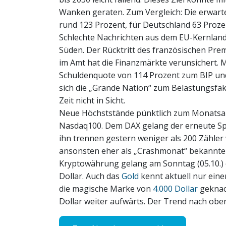
Wanken geraten. Zum Vergleich: Die erwart
rund 123 Prozent, für Deutschland 63 Proze
Schlechte Nachrichten aus dem EU-Kernlan
Süden. Der Rücktritt des französischen Pre
im Amt hat die Finanzmärkte verunsichert. Mi
Schuldenquote von 114 Prozent zum BIP und 
sich die „Grande Nation“ zum Belastungsfa
Zeit nicht in Sicht.
Neue Höchststände pünktlich zum Monats
Nasdaq100. Dem DAX gelang der erneute Spr
ihn trennen gestern weniger als 200 Zähler 
ansonsten eher als „Crashmonat“ bekannte
Kryptowährung gelang am Sonntag (05.10.) 
Dollar. Auch das
Gold
kennt aktuell nur ein
die magische Marke von
4.000 Dollar
geknack
Dollar weiter aufwärts. Der Trend nach ob