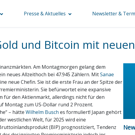
Presse & Aktuelles
Newsletter & Term
 Gold und Bitcoin mit neu
n Finanzmärkten. Am Montagmorgen gelang dem
in neues Allzeithoch bei 47.945 Zählern. Mit
Sanae
e neue Chefin. Sie ist die erste Frau an der Spitze der
remierministerin. Sie befürwortet eine expansive
am für den Aktienmarkt, allerdings nicht für den
 auf Montag zum US-Dollar rund 2 Prozent.
he“ – hätte
Wilhelm Busch
es formuliert! Japan gehört
er westlichen Welt, für 2025 wird eine
New
ruttoinlandsprodukt (BIP) prognostiziert, Tendenz
it der designierten Premierministerin jedoch ins