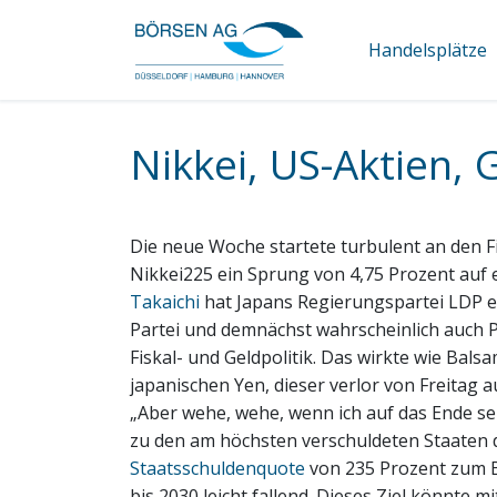
Handelsplätze
Nikkei, US-Aktien,
Die neue Woche startete turbulent an de
Nikkei225 ein Sprung von 4,75 Prozent auf e
Takaichi
hat Japans Regierungspartei LDP ein
Partei und demnächst wahrscheinlich auch P
Fiskal- und Geldpolitik. Das wirkte wie Bals
japanischen Yen, dieser verlor von Freitag
„Aber wehe, wehe, wenn ich auf das Ende se
zu den am höchsten verschuldeten Staaten d
Staatsschuldenquote
von 235 Prozent zum B
bis 2030 leicht fallend. Dieses Ziel könnte m