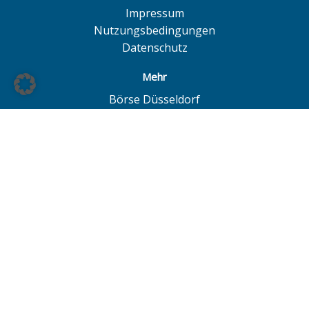
Impressum
Nutzungsbedingungen
Datenschutz
Mehr
Börse Düsseldorf
Quotrix
Börse Hamburg
LS Exchange
Börse Hannover
European Investor Exchange
© BÖAG Börsen AG - Alle Angaben ohne Gewähr!
Alle Daten mit Ausnahme von Investmentfonds sind 15
Minuten zeitverzögert. Powered by
GOYAX.de